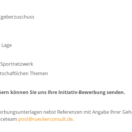
eitgeberzuschuss
er Lage
m Sportnetzwerk
rtschaftlichen Themen
Gern können Sie uns Ihre Initiativ-Bewerbung senden.
ewerbungsunterlagen nebst Referenzen mit Angabe Ihrer Geh
ficeteam
post@rueckerconsult.de
.