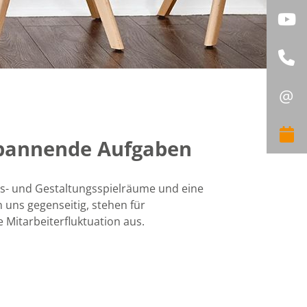
Y
R
@
S
J
spannende Aufgaben
- und Gestaltungsspielräume und eine
 uns gegenseitig, stehen für
 Mitarbeiterfluktuation aus.