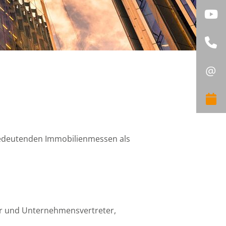
Y
R
@
S
J
bedeutenden Immobilienmessen als
ner und Unternehmensvertreter,